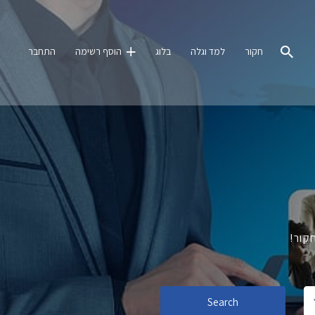
חקור
למד וגלה
בלוג
הוסף רשימה
התחבר
קור!
Search