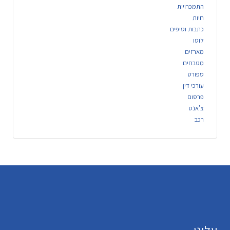
התמכרויות
חיות
כתבות וטיפים
לוטו
מארזים
מטבחים
ספורט
עורכי דין
פרסום
צ'אנס
רכב
עלינו