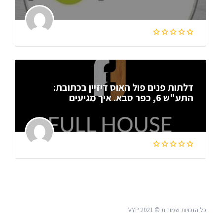
דלתות פנים פול האוס דיזיין בכתובת:
התע"ש 6, כפר סבא. איך מגיעים
כל הזכויות שמורות © VYP 2021