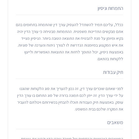
התמחות וניסיון
ככלל, עליכם תמיד להשתדל להעסיק עורך דין שהתמחה בתחומים בהם
אתם מבקשים התדיינות משפטית. ההתמחות מבטיחה כי עורך הדין יהיה
בקיא ומיומן על מנת להבטיח את התוצאה הטובה ביותר. הניסיון מצייד
את איש המקצוע במיומנות הנדרשת לו לצורך ניתוח והערכה של סוגיות.
באמצעות ניסיון, יכול התומך לחזות את התוצאות האפשריות ולייעץ
ללקוחות בהתאם.
תיק עבודות
לפני שאתם שוכרים עורך דין, זה נכון להעריך את סוג הלקוחות שהוגנו
על ידי עורך הדין. זה ייתן לכם תמונה ברורה של סוג התחום בו עורך הדין
עוסק. באמצעות תיק העבודות תוכלו להבחין בכשירותם ויכולתם להעביר
את המקרה שלכם בבית המשפט.
משאבים
המשאבים האנושיים והכספיים של משרד עורכי הדין יקבעו את עוצמת