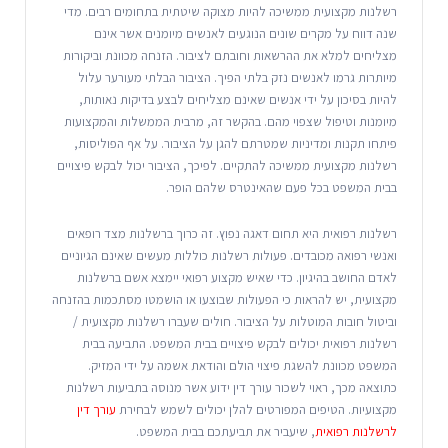
רשלנות מקצועית ממשיכה להיות מצוקה שיטתית בתחומים רבים. מדי
שנה דווח על מקרים שונים הנוגעים לאנשים מיומנים אשר אינם
מצליחים למלא את ההרשאות וחובתם לציבור. הזנחה מכוונת וביקורות
מיותרות גרמו לאנשים נזק בלתי הפיך. הציבור הבלתי מעורער עלול
להיות בסיכון על ידי אנשים שאינם מצליחים לבצע בדיקות נאותות,
מיומנות וטיפול שצפוי מהם. בהקשר זה, מרבית הממשלות והמקצועות
פיתחו תקנות ומדיניות שמטרתם להגן על הציבור. על אף הפוליסות,
רשלנות מקצועית ממשיכה להתקיים. לפיכך, הציבור יכול לבקש פיצויים
בבית המשפט בכל פעם שהאינטרס שלהם הופר.
רשלנות רפואית היא תחום דאגה נפוץ. זה כרוך ברשלנות מצד רופאים
ואנשי רפואה מכובדים. פעולות רשלנות כוללות מעשים שאינם הגיוניים
לאדם החושב בהיגיון. כדי שאיש מקצוע רפואי יימצא אשם ברשלנות
מקצועית, יש להראות כי הפעולות שבוצעו או הושמטו מסתכמות בהזנחה
וביטול חובות המוטלות על הציבור. חולים שעברו רשלנות מקצועית /
רשלנות רפואית יכולים לבקש פיצויים בבית המשפט. התביעה בבית
המשפט מכוונת להשגת פיצוי הולם והודאת אשמה על ידי המזיק.
כתוצאה מכך, ראוי לשכור עורך דין ידוע אשר מנוסה בתביעות רשלנות
מקצועיות. הטיפים המפורטים להלן יכולים לשמש לבחירת
עורך דין
לרשלנות רפואית
, שיעביר את תביעתכם בבית המשפט.