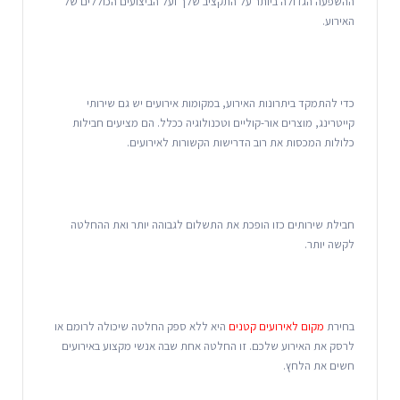
ההשפעה הגדולה ביותר על התקציב שלך ועל הביצועים הכוללים של
האירוע.
כדי להתמקד ביתרונות האירוע, במקומות אירועים יש גם שירותי
קייטרינג, מוצרים אור-קוליים וטכנולוגיה ככלל. הם מציעים חבילות
כלולות המכסות את רוב הדרישות הקשורות לאירועים.
חבילת שירותים כזו הופכת את התשלום לגבוהה יותר ואת ההחלטה
לקשה יותר.
בחירת
מקום לאירועים קטנים
היא ללא ספק החלטה שיכולה לרומם או
לרסק את האירוע שלכם. זו החלטה אחת שבה אנשי מקצוע באירועים
חשים את הלחץ.