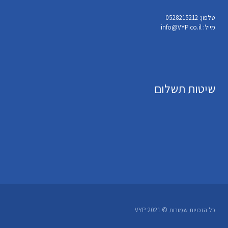
טלפון: 0528215212
מייל: info@VYP.co.il
שיטות תשלום
כל הזכויות שמורות © VYP 2021