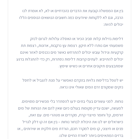
בין אם הממשלה קובעת את הדברים כהכרחיים או לא, לא אומרת לנו
הרבה, וגם לא ללקוחות שיודעים כמה חשובים הנושאים הנוספים הללו
יכולים להיות:
דליפות.נזילות קלות סביב הכיור או האסלה עלולות לגרום לנזק
משמעותי אם נותרו ללא תיקון. רצפות עץ נרקבות, ארונות, רצפות תת
קרקעיות וגידול עובש יכולים להתרחש כאשר מים נכנסים לאזור ואינם
יכולים להתייבש. לעתים קרובות דליפות נסתרות, רק כדי להתגלות ברגע
שמתבצעים תיקונים אחרים או כשיש שיפוץ.
יש לטפל בדליפות גלויות בהקדם האפשרי על מנת להגביל או לחסל
נזקים שמקורם זרם המים שאולי אינו נראה.
נוחות. לפני עשורים בעלי בתים ידעו להסתדר בלי מכשירים מסוימים.
למעשה, ישנם עדיין מקומות בעולם כיום שאין להם את הנוחות של מים
זורמים, קל וחומר מייצרי קרח, מקררים או מטהרי מים. עם זאת,
כישראלים יש לנו את היכולת לבחור נוחות – בין אם זה קו דלק לגריל
פנים או חיצוני, קו מים למקרר חכם, הורדת מים חלקית או שירותים , או
ברזים המתאימים ביותר לאורח החיים שלנו.