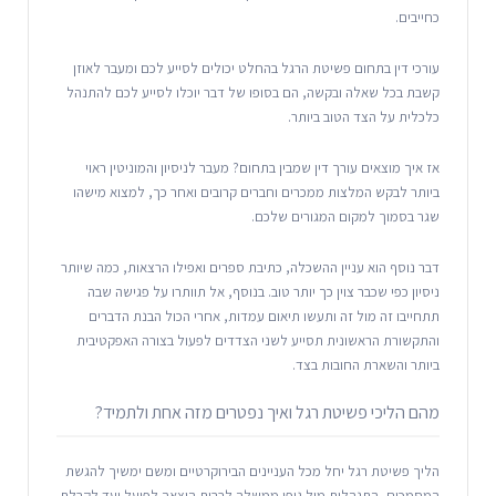
כחייבים.
עורכי דין בתחום פשיטת הרגל בהחלט יכולים לסייע לכם ומעבר לאוזן
קשבת בכל שאלה ובקשה, הם בסופו של דבר יוכלו לסייע לכם להתנהל
כלכלית על הצד הטוב ביותר.
אז איך מוצאים עורך דין שמבין בתחום? מעבר לניסיון והמוניטין ראוי
ביותר לבקש המלצות ממכרים וחברים קרובים ואחר כך, למצוא מישהו
שגר בסמוך למקום המגורים שלכם.
דבר נוסף הוא עניין ההשכלה, כתיבת ספרים ואפילו הרצאות, כמה שיותר
ניסיון כפי שכבר צוין כך יותר טוב. בנוסף, אל תוותרו על פגישה שבה
תתחייבו זה מול זה ותעשו תיאום עמדות, אחרי הכול הבנת הדברים
והתקשורת הראשונית תסייע לשני הצדדים לפעול בצורה האפקטיבית
ביותר והשארת החובות בצד.
מהם הליכי פשיטת רגל ואיך נפטרים מזה אחת ולתמיד?
הליך פשיטת רגל יחל מכל העניינים הבירוקרטיים ומשם ימשיך להגשת
המסמכים, התנהלות מול גופי ממשלה לרבות הוצאה לפועל ועד לקבלת