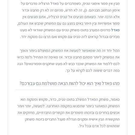
מבין אין ספור אימוני טניס, כשמדברים על פאדל הרצליה מדברים על
אימון הנחשב מבניהם. כן, זה לא חדש, מהיום זה לא רק מחבט וכדור
אלא הרבה יותר. כשאתם מגיעים אל טניס הרצליה, אתם פוגשים אין
ספור אפשרויות ובין היתר באים במגע גם עם המשחק שכבש את העולם,
פאדל
מדהים המערב בתוכו משחק טניס עם המשחק שוודאי לא מעט
מכירים ובגדול קוראים לזה טניס עם סקווש ואם תרצו גם מטקות יחד.
הכול יחד זה מה שמאפשר למעשה את המשחק המושלם ביותר והופך
את המשחק ליותר מסתם מחבט וכדור. אז מאיפה זה התחיל ולמה כדאי
לכם ללמוד את המשחק שכבר כבש לא מעט שחקנים וספורטאים? הנה
כמה דברים ששווה לכם לקרוא על כך.
מהו פאדל ואיך הוא יכול להוות הנאה מושלמת גם עבורכם?
כאמור, משחק הפאדל המשלב בתוכו טניס, כדור, סקווש ומטקות הוא
המשחק המאתגר ביותר שתפגשו בתקופה האחרונה. למעשה, יותר ויותר
אנשים בוחרים בו ובזכותו משפרים את הקשרים החברתיים, מחזקים את
התקשורת הבין אישית ומקנים הגדלת מעגל החברים בזכות משחק
שמתאים לכל אדם ובכל גיל.