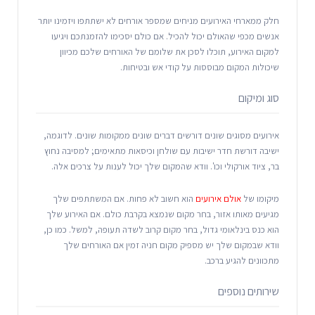
חלק ממארחי האירועים מניחים שמספר אורחים לא ישתתפו ויזמינו יותר
אנשים מכפי שהאולם יכול להכיל. אם כולם יסכימו להזמנתכם ויגיעו
למקום האירוע, תוכלו לסכן את שלומם של האורחים שלכם מכיוון
שיכולות המקום מבוססות על קודי אש ובטיחות.
סוג ומיקום
אירועים מסוגים שונים דורשים דברים שונים ממקומות שונים. לדוגמה,
ישיבה דורשת חדר ישיבות עם שולחן וכיסאות מתאימים; למסיבה נחוץ
בר, ציוד אורקולי וכו'. וודא שהמקום שלך יכול לענות על צרכים אלה.
מיקומו של
אולם אירועים
הוא חשוב לא פחות. אם המשתתפים שלך
מגיעים מאותו אזור, בחר מקום שנמצא בקרבת כולם. אם האירוע שלך
הוא כנס בינלאומי גדול, בחר מקום קרוב לשדה תעופה, למשל. כמו כן,
וודא שבמקום שלך יש מספיק מקום חניה זמין אם האורחים שלך
מתכוונים להגיע ברכב.
שירותים נוספים