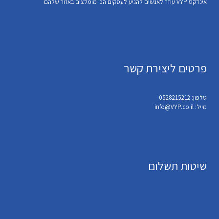
אינדקס VYP עוזר לאנשים להגיע לעסקים הכי מומלצים באזור שלהם
פרטים ליצירת קשר
טלפון: 0528215212
מייל: info@VYP.co.il
שיטות תשלום