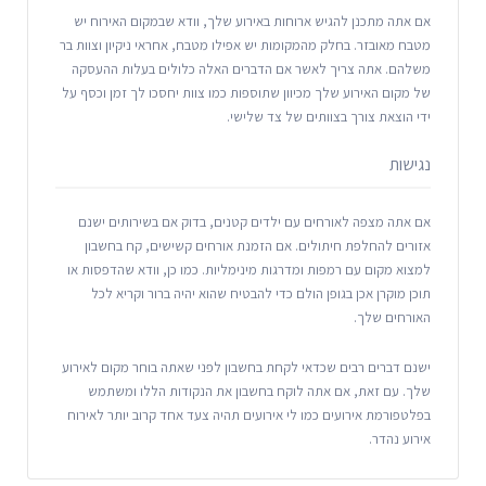
אם אתה מתכנן להגיש ארוחות באירוע שלך, וודא שבמקום האירוח יש
מטבח מאובזר. בחלק מהמקומות יש אפילו מטבח, אחראי ניקיון וצוות בר
משלהם. אתה צריך לאשר אם הדברים האלה כלולים בעלות ההעסקה
של מקום האירוע שלך מכיוון שתוספות כמו צוות יחסכו לך זמן וכסף על
ידי הוצאת צורך בצוותים של צד שלישי.
נגישות
אם אתה מצפה לאורחים עם ילדים קטנים, בדוק אם בשירותים ישנם
אזורים להחלפת חיתולים. אם הזמנת אורחים קשישים, קח בחשבון
למצוא מקום עם רמפות ומדרגות מינימליות. כמו כן, וודא שהדפסות או
תוכן מוקרן אכן בגופן הולם כדי להבטיח שהוא יהיה ברור וקריא לכל
האורחים שלך.
ישנם דברים רבים שכדאי לקחת בחשבון לפני שאתה בוחר מקום לאירוע
שלך. עם זאת, אם אתה לוקח בחשבון את הנקודות הללו ומשתמש
בפלטפורמת אירועים כמו לי אירועים תהיה צעד אחד קרוב יותר לאירוח
אירוע נהדר.