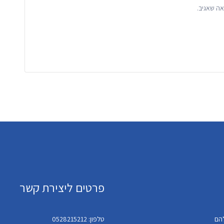
ה שאגיב.
פרטים ליצירת קשר
טלפון: 0528215212