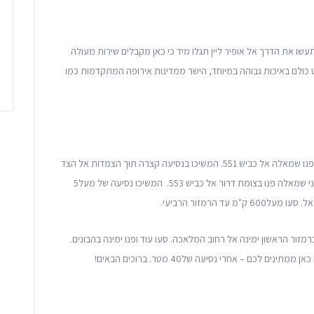
תעשו את הדרך אל אופיר ליין תגלו מיד כי כאן מקבלים שירות מעולה
קט כולם באיכות גבוהה במיוחד, הישר ממדינות אירופה המתקדמות כמו
צאו ממחלף הדרים וסעו ישר קדימה, אחרי כחצי קילומטר פנו שמאלה אל כביש 551. המשיכו בנסיעה קצרה תוך הצמדות אל הצד
השמאלי וצאו לכביש 4. סעו חצי קילומטר ישר. ברמזור השני שמאלה פנו בצומת דרור אל כביש 553. המשיכו נסיעה של מעל5
ד הרמזור הרביעי.
זור הראשון ימינה אל רחוב המלאכה. סעו עוד ופנו ימינה בהבונים.
 לכם – אחרי נסיעה של40 מטר. ברוכים הבאים!