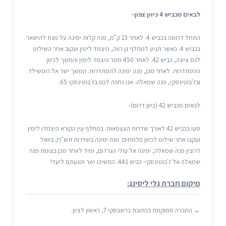
לבאים מכביש 4 כיוון צפון-
התחל דרומה בכביש 4. לאחר 23 ק"מ, פנה קלות ימינה על מנת להישאר
בכביש 4. כאשר תגיע למחלף גן רווה, היצמד לימין ועקוב אחר השילוט
לנס ציונה, כביש 42. לאחר 450 מטר היצמד לימין והמשך לכיוון
ההסתדרות. לאחר מכן, פנה ימינה להסתדרות. המשך ישר אל רוטשילד
ובז'בוטינסקי, פנה שמאלה. אנו נחכה לכם בז'בוטינסקי 65.
לבאים מכביש 42 (כיוון דרום)-
סעו בכביש 42 לאורך שדרות העצמאות. במחלף עין הקורא היצמדו לימין
ועקבו אחר שילוט לכיוון פלמחים. פנה ימינה בשדרות תש"ח, ביואל
דרובין פנה שמאלה, ימינה אל עולי הגרדום, ומיד לאחר מכן בצומת פנה
שמאלה אל ז'בוטינסקי- כביש 441. המשיכו ישר והגעתם ליעד!
מיקום חברת גלי ליסינג:
← החברה ממוקמת בכתובת ברשבסקי 7, ראשון לציון.