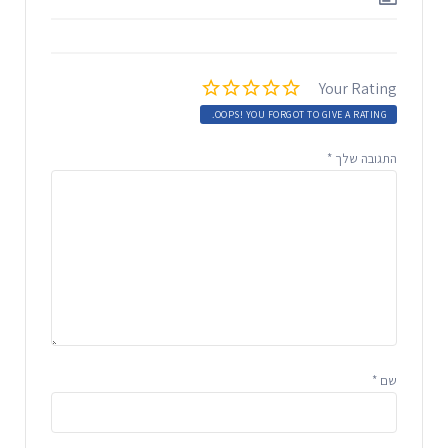
Your Rating
OOPS! YOU FORGOT TO GIVE A RATING.
התגובה שלך
*
שם
*