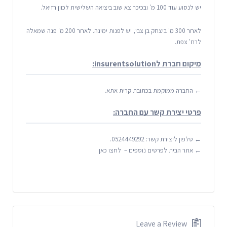
יש לנסוע עוד 100 מ' ובכיכר צא שוב ביציאה השלישית לכוון רזיאל.
לאחר 300 מ' ביצחק בן צבי, יש לפנות ימינה. לאחר 200 מ' פנה שמאלה
לרח' צפת.
מיקום חברת לinsurentsolution:
← החברה ממוקמת בכתובת קרית אתא.
פרטי יצירת קשר עם החברה:
← טלפון ליצירת קשר: 0524449292.
← אתר הבית לפרטים נוספים – לחצו כאן
Leave a Review