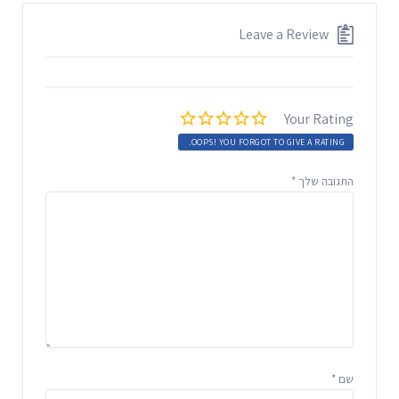
Leave a Review
Your Rating
OOPS! YOU FORGOT TO GIVE A RATING.
התגובה שלך
*
שם
*