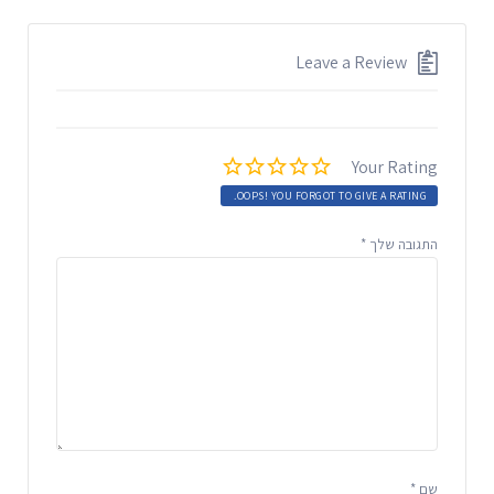
Leave a Review
Your Rating
OOPS! YOU FORGOT TO GIVE A RATING.
התגובה שלך
*
שם
*