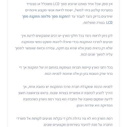
אין ספק שכל אחד מאתנו שרוכש מסך LCD משוכלל או מצטייד
במערכת קולנוע ביתי למשל, ישמח לראות אנשי מקצוע איכותיים
שיודעים בדיוק כיצד לעבוד עד ל
התקנת מסך פלזמה
ו
התקנת מסך
LCD
בצורה מושלמת.
לכן ניתן לראות כיצד בכל חלקי הארץ יש רבים שמבקשים לדעת איך
מגיעים למרכז ההתקנות בכדי שיוכלו ליהנות משקט נפשי ומהתקנה
שלא רק נראית מצוין אלא שהיא גם חזקה, עמידה וכזאת שאפשר לסמוך
עליה למשך שנים רבות.
בכל רחבי הארץ קיימות חברות העוסקות בתחום זה של התקנות אך די
ברור שרק הטובות בהן הן אלה שזוכות לפניות רבות.
לפניות הרבות שמקבלת חברת מרכז ההתקנות יש כתובת אחת, אך
הדרך להגיע לכתובת זו אפשרית בצורות שונות. בראש ובראשונה חשוב
לדעת שמקום מושבה של החברה הוא בעיר רמת השרון כשהכתובת
המדויקת היא שדרות ויצמן.
רמת השרון היא לא עיר גדולה ולכן די בקלות מגיעים לקוחות אל משרדי
החברה על מנת להיעזר בשירותים מקצועיים שונים.