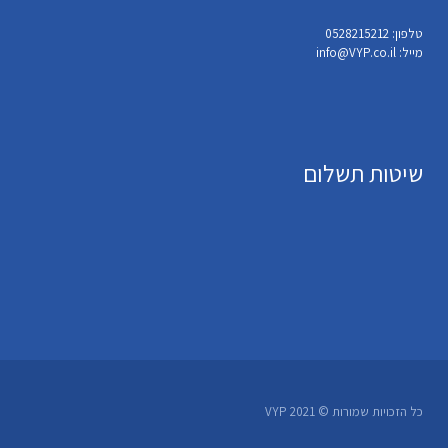
טלפון: 0528215212
מייל: info@VYP.co.il
שיטות תשלום
כל הזכויות שמורות © VYP 2021