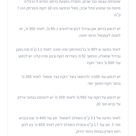
שהוכיחה עצמה כבר שנים, החברה נמצאת ברחוב החרש 5 הרצליה
פיתוח ומי שמגיע מתל אביב, משל הנסיעה הינו 18 דקות והמרחק הינו 7
ק"מ.
יש לנסוע ברחוב אבן גבירול לכוון ארלוזורוב כ-85 מ', לאחר 300 מ', יש
לפנות לעמנואל הרומי ימינה.
לאחר נסיעה ש ל80 מ' בז'בוטינסקי פנה ימינה. לאחר 1.1 ק"מ פנה באבן
גבירול שמאלה, והמשך 92 מ' בשדרות רוקח ובצע פניה קלה. יש לנסוע
עוד 600 מ' בשד' רוקח.
יש לנסוע עוד 100מ' ולהישאר בשד' רוקח בצד שמאל. לאחר 300 מ'
בגשר רוקח המשך ישר.
יש לנסוע על רוקח עוד 900 מ' ולאחר 500 מ' יש להתמזג בנתיבי איילון
על כביש מס' 20.
לאחר נסיעה של 3.3 ק"מ השתלב לשמאל. סע עוד 400 מ' וצא בכביש
מס' 5. סע עוד 1.7 ק"מ ובמזלג השתלב לימין לאחר 400 מ' צע לכוון
רמת השרון בצומת הכפר הירוק.