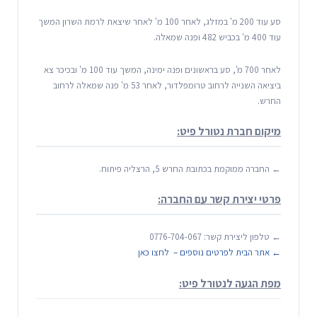
סע עוד 200 מ' במזלג, לאחר 100 מ' לאחר שיצאת לרמת השרון המשך
עוד 400 מ' בכביש 482 ופנה שמאלה.
לאחר 700 מ', סע בראשונים ופנה ימינה, המשך עוד 100 מ' ובכיכר צא
ביציאה השנייה לרחוב טרומפלדור, לאחר 53 מ' פנה שמאלה לרחוב
החרש.
מיקום חברת נטורל פיט:
← החברה ממוקמת בכתובת החרש 5, הרצליה פיתוח.
פרטי יצירת קשר עם החברה:
← טלפון ליצירת קשר: 0776-704-067
← אתר הבית לפרטים נוספים – לחצו כאן
מפת הגעה לנטורל פיט: