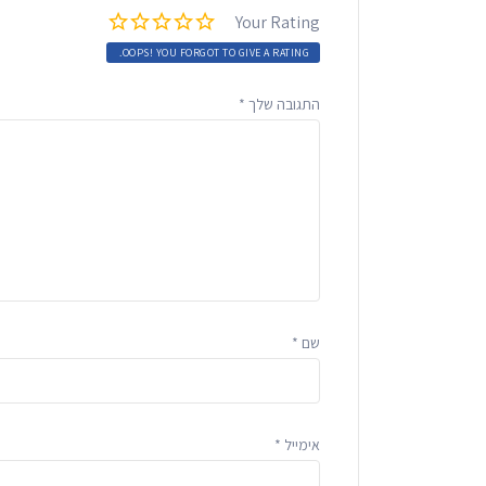
Your Rating
OOPS! YOU FORGOT TO GIVE A RATING.
התגובה שלך
*
שם
*
אימייל
*