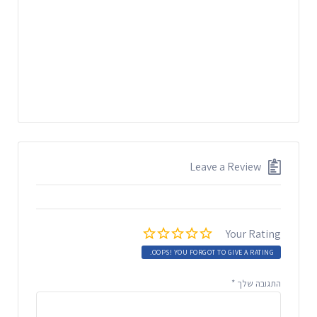
Leave a Review
Your Rating
OOPS! YOU FORGOT TO GIVE A RATING.
התגובה שלך
*