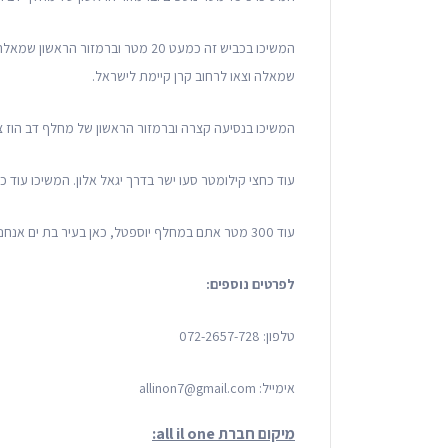
שמאלה וצאו לרחוב קרן קיימת לישראל.
המשיכו בנסיעה קצרה וברמזור הראשון של מחלף דב הוז צאו
עוד כחצי קילומטר סעו ישר בדרך יגאל אלון. המשיכו עוד כ-160 מטר בכביש 20.
עוד 300 מטר אתם במחלף יוספטל, כאן בעיר בת ים אנחנו נמצאים.
לפרטים נוספים:
טלפון: 072-2657-728
אימייל: allinon7@gmail.com
מיקום חברת all il one: