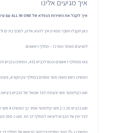
איך מגיעים אלינו
איך לקבל את השירות הנפלא של
ALL IN ONE
עם עיצו
כאן תקבלו הסבר מפורט איך להגיע אלינו, לסניף בת ים ול
למגיעים מאזור המרכז – מחלף ראשונים:
צאו ממחלף ראשונים וכנסו לכביש 431, המשיכו בכביש זה כמעט קילומטר, והצמדו לצד ימין של הכביש, למעבר לכביש 4311.
המשיכו כשש מאות מטר נוספים במחלף עין הקורא, והצמדו
סעו כקילומטר וחצי והצמדו לצד שמאל של הכביש ביציאה לכביש 431. המשיכו לנסוע בכביש זה עוד 
סעו בכביש
לצד ימין של הכביש ליציאה למחלף דב הוז. סעו כ-350 מטר והצמדו לצד שמאל של הכביש אל היציאה לשדרות דב הוז.
המשיכו כ-75 מטר נוספים וברמזור הראשון של מחלף דב הוז פנו שמאלה אל היציאה לדרך יגאל אלון.