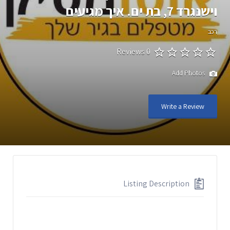
וישנגרד 7, בת ים. איך מגיעים
רכב
0 Reviews
Add Photos
Write a Review
Listing Description