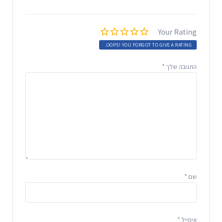
Your Rating
OOPS! YOU FORGOT TO GIVE A RATING.
התגובה שלך
*
שם
*
אימייל
*