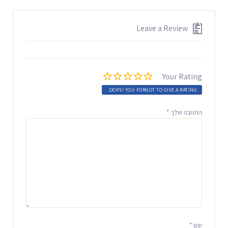
Leave a Review
Your Rating
OOPS! YOU FORGOT TO GIVE A RATING.
התגובה שלך
*
שם
*