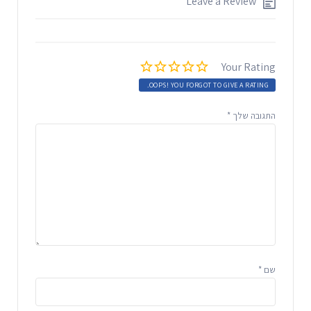
Leave a Review
Your Rating
OOPS! YOU FORGOT TO GIVE A RATING.
התגובה שלך
*
שם
*