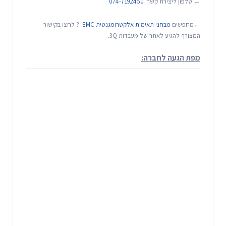
← טלפון ליצירת קשר:
074-7192450
←מחפשים
מבחני תאימות אלקטרומגנטית EMC
? לחצו בקישור
המצורף להגיע לאתר של מעבדות 3Q.
מפת הגעה לחברה: