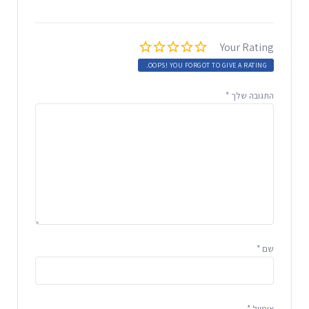
Your Rating
OOPS! YOU FORGOT TO GIVE A RATING.
התגובה שלך
*
שם
*
אימייל
*