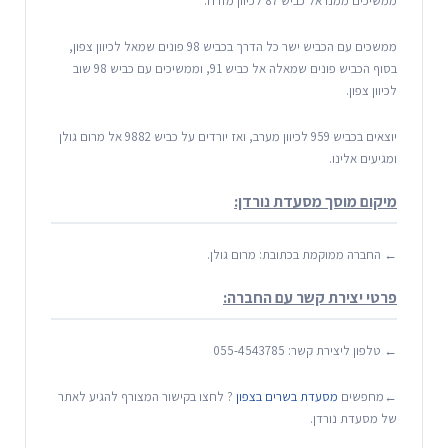
ממשיכים ממנו אל כביש 87 לכיוון מזרח.
ממשכים עם הכביש ישר כל הדרך בכביש 98 פונים שמאל לכיוון צפון,
בסוף הכביש פונים שמאלה אל כביש 91, וממשיכים עם כביש 98 שוב
לכיוון צפון.
יוצאים בכביש 959 לכיוון מערב, ואז יורדים על כביש 9882 אל מרום גולן
ומגיעים אלינו.
מיקום מוסך מסעדת נורדן:
← החברה ממוקמת בכתובת: מרום גולן.
פרטי יצירת קשר עם החברה:
← טלפון ליצירת קשר:
055-4543785
←מחפשים
מסעדת בשרים בצפון
? לחצו בקישור המצורף להגיע לאתר
של מסעדת נורדן.