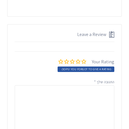
Leave a Review
Your Rating
OOPS! YOU FORGOT TO GIVE A RATING.
התגובה שלך
*