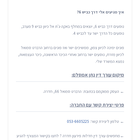
איך מגיעים אלי דרך כביש 6?
נוסעים דרך כביש 6, יוצאים במחלף באקה-ג'ת אל כיוון כביש 9 מערב,
נוסעים כל הדרך ישר עד לכביש 4.
פונים ימינה לכיוון צפון, ממשיכים ישר ואז פונים ברחוב הרברט סמואל
לכיוון מזרח, נוסעים ישר ברחוב ואחרי הכיכר הראשונה, כיכר העצמאות,
נמצא המשרד שלי.
מיקום עורך דין נתן אמסלם:
← העסק ממוקמם בכתובת: הרברט סמואל 66, חדרה.
פרטי יצירת קשר עם החברה:
← טלפון ליצירת קשר:
053-6605225
←מחפשים עורך דין חדלות פירעון חדרה ? לחצו בקישור המצורף להגיע