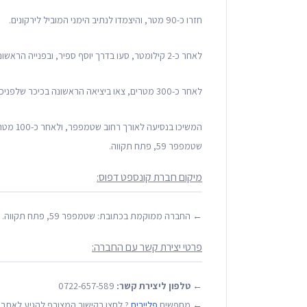
חזרו כ-90 מטר, והיצמדו לנתיב הימני המוביל לירקונים.
לאחר כ-2 קילומטר, סעו בדרך יוסף ספיר, ובפנייה הראשונה פנו שמאלה לירקונים.
לאחר כ-300 מטרים, צאו ביציאה הראשונה בכיכר שלפניכם, והמשיכו לכיוון דרום מערב לרחוב יהושע שטמפפר.
המשיכו 
שטמפפר 59, פתח תקווה.
מיקום חברת קונספט דפוס:
← החברה ממוקמת בכתובת: שטמפפר 59, פתח תקווה.
פרטי יצירת קשר עם החברה:
←
טלפון ליצירת קשר:
0722-657-589
← מחפשים
פליירים
? לחצו בקישור המצורף להגיע לאתר 