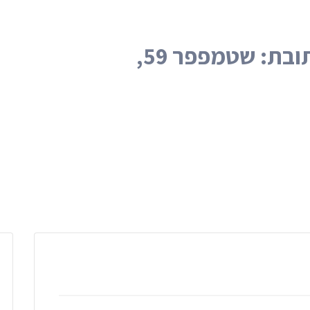
פליירים דפוס קונספט בכתובת: שטמפפר 59,