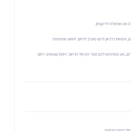
בנסיעה לאורך רחוב שטמפפר, ולאחר כ-100 מטרים, אנו ממתינים לכם מצד ימין של הרחוב: דפוס קונספט- רחוב
של דפוס קונספט.