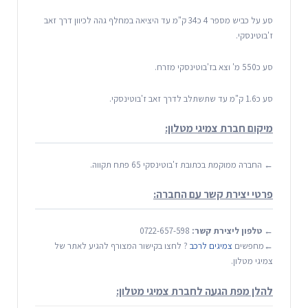
סע על כביש מספר 4 כ34 ק"מ עד היציאה במחלף גהה לכיוון דרך זאב
ז'בוטינסקי.
סע כ550 מ' וצא בז'בוטינסקי מזרח.
סע כ1.6 ק"מ עד שתשתלב לדרך זאב ז'בוטינסקי.
מיקום חברת צמיגי מטלון:
← החברה ממוקמת בכתובת ז'בוטינסקי 65 פתח תקווה.
פרטי יצירת קשר עם החברה:
←
טלפון ליצירת קשר:
0722-657-598
←מחפשים
צמיגים לרכב
? לחצו בקישור המצורף להגיע לאתר של
צמיגי מטלון.
להלן מפת הגעה לחברת צמיגי מטלון: