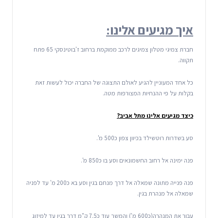
איך מגיעים אלינו:
חברת צמיגי מטלון צמיגים לרכב ממוקמת ברחוב ז'בוטינסקי 65 פתח
תקווה.
כל אחד המעוניין להגיע לאולם התצוגה של החברה יכול לעשות זאת
בקלות על פי ההנחיות המצורפות מטה.
כיצד מגיעים אלינו מתל אביב?
סע בשדרות רוטשילד בכיוון צפון כ500 מ'.
פנה ימינה אל רחוב החשמונאים וסע בו כ850 מ'.
פנה פנייה מתונה שמאלה אל דרך מנחם בגין וסע בא כ200 מ' עד לפניה
שמאלה אל מנהרת בגין.
עבור את המנהרה(כ600 מ') והמשך עוד כ7.5 ק"מ דרך בגין עד למיזוג