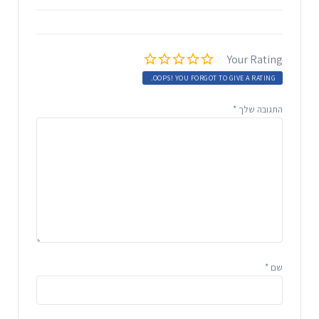
Your Rating
OOPS! YOU FORGOT TO GIVE A RATING.
התגובה שלך
*
שם
*