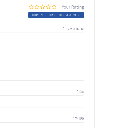
Your Rating
OOPS! YOU FORGOT TO GIVE A RATING.
התגובה שלך
*
שם
*
אימייל
*