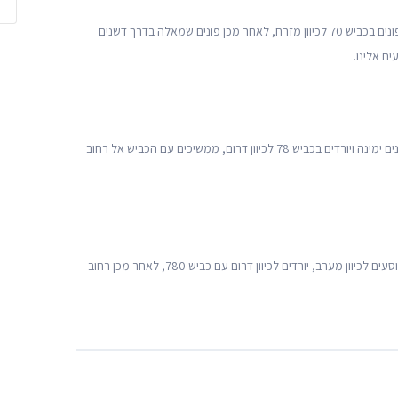
נוסעים דרך כביש 4, יוצאים לכיון 75 דרום, דרך העמקים, פונים בכביש 70 לכיוון מזרח, לאחר מכן פונים שמאלה בדרך דשנים
ים אלינו.
נוסעים לאורך כביש 22, יוצאים בכביש 781 לכיוון מזרח, פונים ימינה ויורדים בכביש 78 לכיוון דרום, ממשיכים עם הכביש אל רחוב
יוצאים מהספורטק, דרך מנחם בגין, עולים על כביש 781, נוסעים לכיוון מערב, יורדים לכיוון דרום עם כביש 780, לאחר מכן רחוב